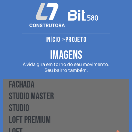
INÍCIO >
projeto
imagens
A vida gira em torno do seu movimento.
Seu bairro também.
FACHADA
STUDIO MASTER
STUDIO
LOFT PREMIUM
LOFT