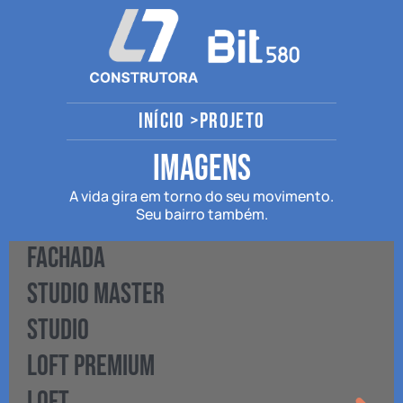
INÍCIO >
projeto
imagens
A vida gira em torno do seu movimento.
Seu bairro também.
FACHADA
STUDIO MASTER
STUDIO
LOFT PREMIUM
LOFT